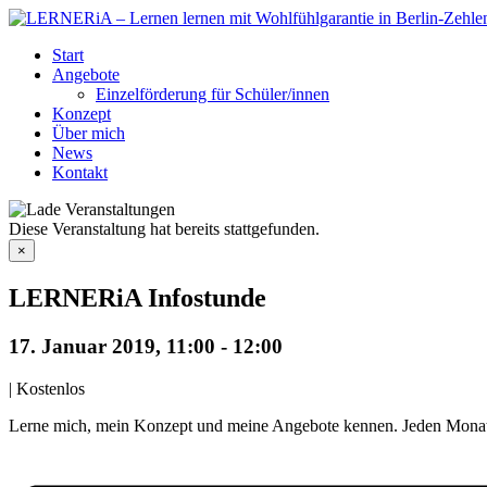
Zum
Inhalt
Start
springen
Angebote
Einzelförderung für Schüler/innen
Konzept
Über mich
News
Kontakt
Diese Veranstaltung hat bereits stattgefunden.
×
LERNERiA Infostunde
17. Januar 2019, 11:00
-
12:00
|
Kostenlos
Lerne mich, mein Konzept und meine Angebote kennen. Jeden Monat st