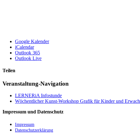
Google Kalender
iCalendar
Outlook 365
Outlook Live
Teilen
Facebook
X
LinkedIn
Tumblr
Pinterest
E-
Veranstaltung-Navigation
Mail
LERNERiA Infostunde
Wöchentlicher Kunst-Workshop Grafik für Kinder und Erwachs
Impressum und Datenschutz
Impressum
Datenschutzerklärung