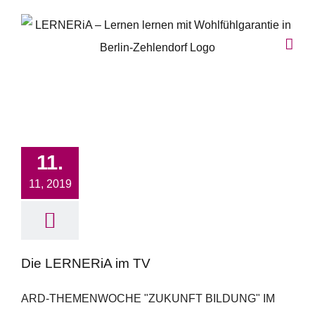
Zum
Inhalt
springen
11.
11, 2019
Die LERNERiA im TV
ARD-THEMENWOCHE "ZUKUNFT BILDUNG" IM